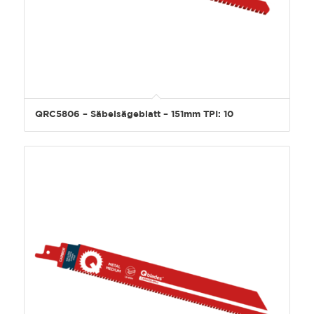
QRC5806 – Säbelsägeblatt – 151mm TPI: 10