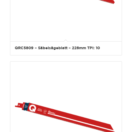
QRC5809 – Säbelsägeblatt – 228mm TPI: 10