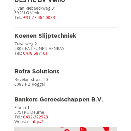
DESTIL BV Venlo
J. van Riebeeckweg 31
5928LG
Venlo
Tel.:
+31 77 464 0033
Koenen Slijptechniek
Zuivelweg 2
5809 EA
LEUNEN-VENRAY
Tel.:
0478 587161
Rofra Solutions
Bevelantstraat 20
6088 PB
Roggel
Bankers Gereedschappen B.V.
Florijn 1
5751PC
Deurne
Tel.:
0492-322928
Website:
http://