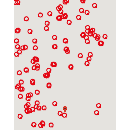
DESTIL BV Herten
Sodaweg 2
6049CM
Herten (Roermond)
Tel.:
+31 475 357 500
Saniceve B.V.
Pannenweg 223
6031 RK
Nederweert
Tel.:
+31 495 632 826
MAMMUT Montagetechniek
Palmstraat 27
6031XK
Neederwert
Tel.:
06-12279927
Website:
www.mammut-techniek.nl
DESTIL BV Helmond
Vossenbeemd 49