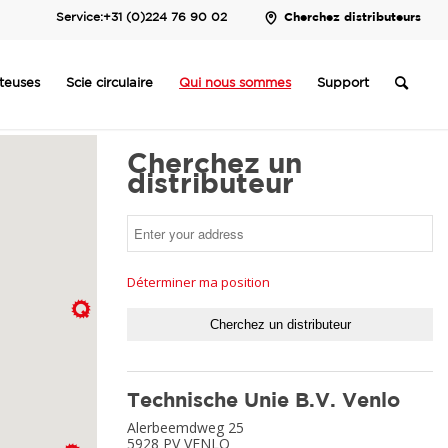
Service:
+31 (0)224 76 90 02
Cherchez distributeurs
uteuses
Scie circulaire
Qui nous sommes
Support
Cherchez un
distributeur
Déterminer ma position
Cherchez un distributeur
Technische Unie B.V. Venlo
Alerbeemdweg 25
5928 PV
VENLO