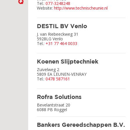
Tel.:
077-3248248
Website:
http://www.technischeunie.nl
DESTIL BV Venlo
J. van Riebeeckweg 31
5928LG
Venlo
Tel.:
+31 77 464 0033
Koenen Slijptechniek
Zuivelweg 2
5809 EA
LEUNEN-VENRAY
Tel.:
0478 587161
Rofra Solutions
Bevelantstraat 20
6088 PB
Roggel
Bankers Gereedschappen B.V.