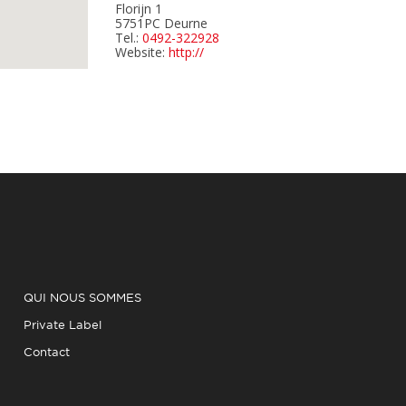
Florijn 1
5751PC
Deurne
Tel.:
0492-322928
Website:
http://
DESTIL BV Herten
Sodaweg 2
6049CM
Herten (Roermond)
Tel.:
+31 475 357 500
Saniceve B.V.
Pannenweg 223
6031 RK
Nederweert
Tel.:
+31 495 632 826
QUI NOUS SOMMES
Private Label
MAMMUT Montagetechniek
Palmstraat 27
Contact
6031XK
Neederwert
Tel.:
06-12279927
Website:
www.mammut-techniek.nl