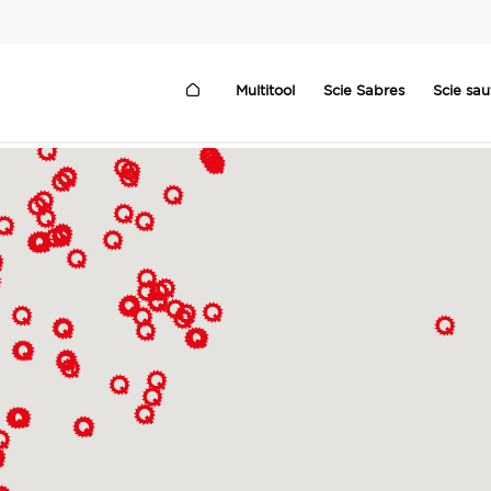
Multitool
Scie Sabres
Scie sa