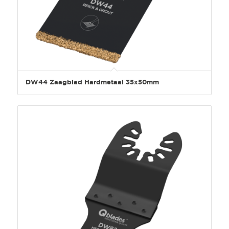
DW44 Zaagblad Hardmetaal 35x50mm