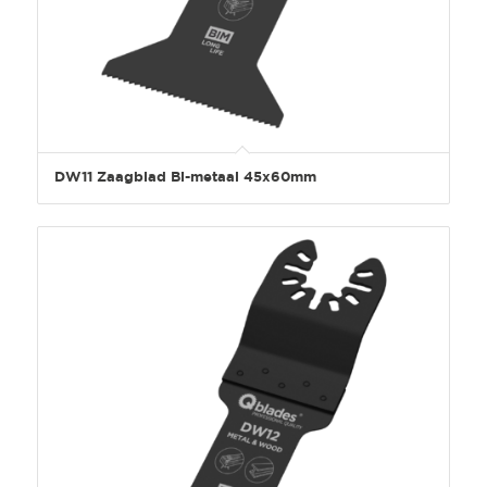
DW11 Zaagblad Bi-metaal 45x60mm