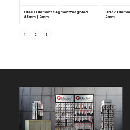
UN30 Diamant Segmentzaagblad
UN32 Diama
85mm | 2mm
2mm
1
2
3