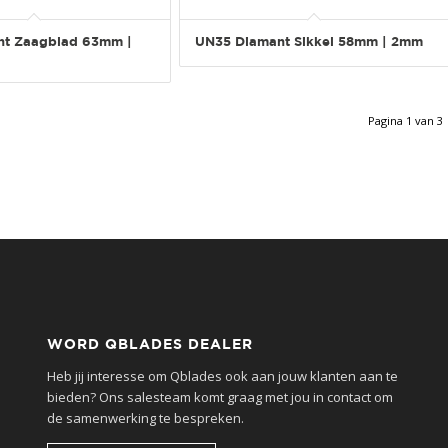
nt Zaagblad 63mm |
UN35 Diamant Sikkel 58mm | 2mm
Pagina 1 van 3
WORD QBLADES DEALER
Heb jij interesse om Qblades ook aan jouw klanten aan te
bieden? Ons salesteam komt graag met jou in contact om
de samenwerking te bespreken.