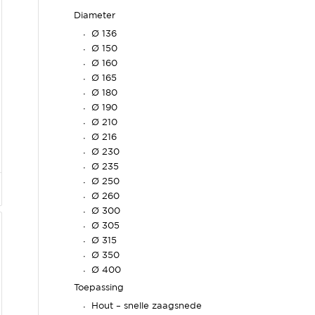
Diameter
Ø 136
Ø 150
Ø 160
Ø 165
Ø 180
Ø 190
Ø 210
Ø 216
Ø 230
Ø 235
Ø 250
Ø 260
Ø 300
Ø 305
Ø 315
Ø 350
Ø 400
Toepassing
Hout – snelle zaagsnede