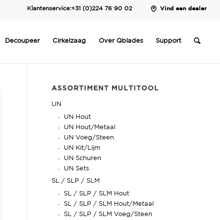
Klantenservice:
+31 (0)224 76 90 02
Vind een dealer
Decoupeer
Cirkelzaag
Over Qblades
Support
ASSORTIMENT MULTITOOL
UN
UN Hout
UN Hout/Metaal
UN Voeg/Steen
UN Kit/Lijm
UN Schuren
UN Sets
SL / SLP / SLM
SL / SLP / SLM Hout
SL / SLP / SLM Hout/Metaal
SL / SLP / SLM Voeg/Steen