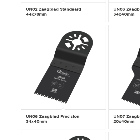
UN02 Zaagblad Standaard
UN03 Zaagbl
44x78mm
34x40mm
UN06 Zaagblad Precision
UN07 Zaagbl
34x40mm
20x40mm