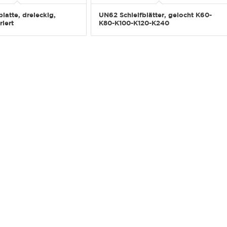
latte, dreieckig,
UN62 Schleifblätter, gelocht K60-
iert
K80-K100-K120-K240