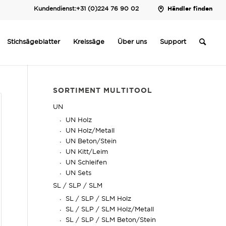
Kundendienst:
+31 (0)224 76 90 02
Händler finden
Stichsägeblatter
Kreissäge
Über uns
Support
SORTIMENT MULTITOOL
UN
UN Holz
UN Holz/Metall
UN Beton/Stein
UN Kitt/Leim
UN Schleifen
UN Sets
SL / SLP / SLM
SL / SLP / SLM Holz
SL / SLP / SLM Holz/Metall
SL / SLP / SLM Beton/Stein