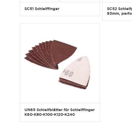
SC51 Schleiffinger
SC52 Schleifp
93mm, perfor
UN65 Schleifblätter für Schleiffinger
K60-K80-K100-K120-K240