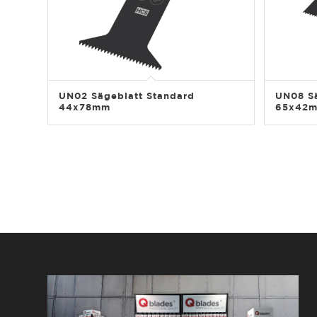
UN02 Sägeblatt Standard
UN08 Sä
44x78mm
65x42