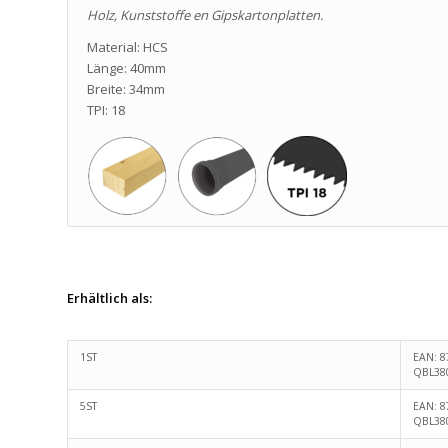
Holz, Kunststoffe en Gipskartonplatten.
Material: HCS
Länge: 40mm
Breite: 34mm
TPI: 18
Erhältlich als:
1ST
EAN: 8
QBL38
5ST
EAN: 8
QBL38