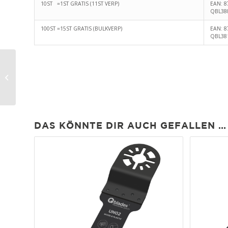
10ST =1ST GRATIS (11ST VERP)
EAN: 8
QBL38
100ST =15ST GRATIS (BULKVERP)
EAN: 8
QBL38
UN04 Sägeblatt
34x40mm
DAS KÖNNTE DIR AUCH GEFALLEN …