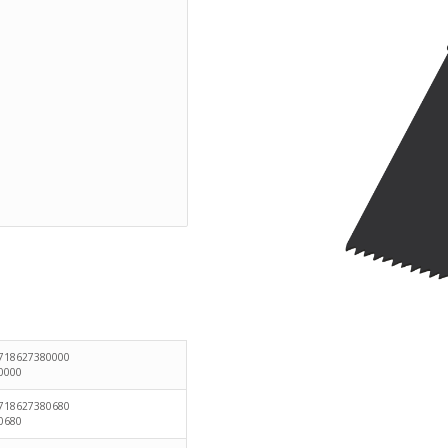
718627380000
0000
718627380680
0680