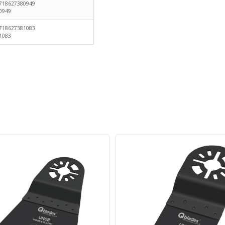
718627380949
0949
718627381083
1083