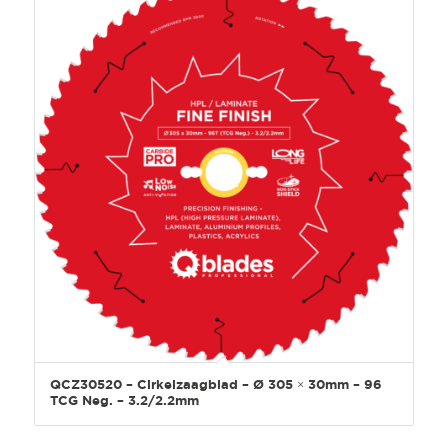
QCZ30520 – Cirkelzaagblad – Ø 305 × 30mm – 96
TCG Neg. – 3.2/2.2mm