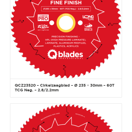
QCZ23520 – Cirkelzaagblad – Ø 235 × 30mm – 60T
TCG Neg. – 2.8/2.2mm