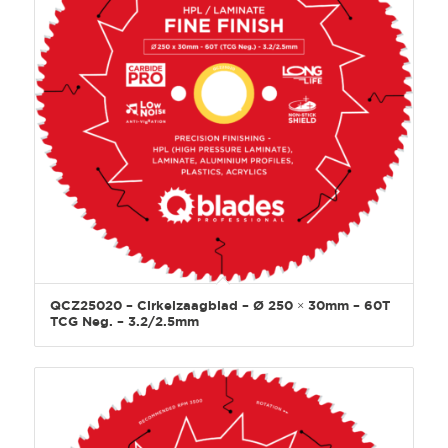
QCZ25020 – Cirkelzaagblad – Ø 250 × 30mm – 60T
TCG Neg. – 3.2/2.5mm