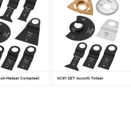
ut-Metaal Compleet
SC91 SET Assorti Totaal