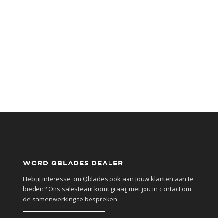
WORD QBLADES DEALER
Heb jij interesse om Qblades ook aan jouw klanten aan te
bieden? Ons salesteam komt graag met jou in contact om
de samenwerking te bespreken.