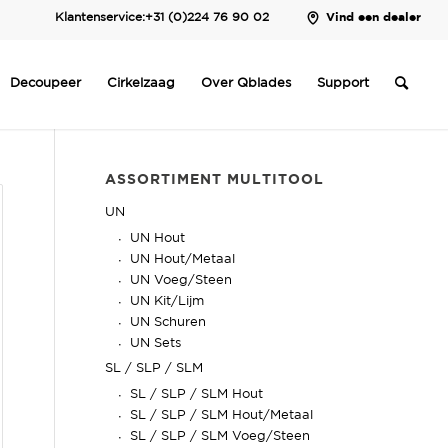
Klantenservice:
+31 (0)224 76 90 02
Vind een dealer
Decoupeer
Cirkelzaag
Over Qblades
Support
ASSORTIMENT MULTITOOL
UN
UN Hout
UN Hout/Metaal
UN Voeg/Steen
UN Kit/Lijm
UN Schuren
UN Sets
SL / SLP / SLM
SL / SLP / SLM Hout
SL / SLP / SLM Hout/Metaal
SL / SLP / SLM Voeg/Steen