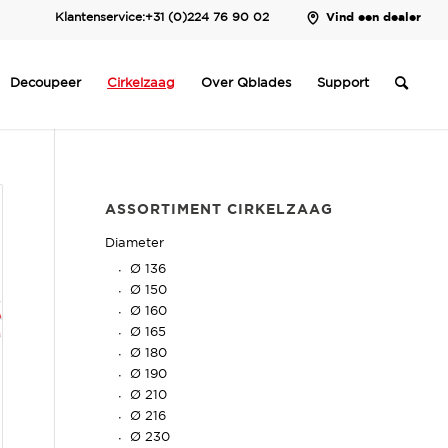
Klantenservice:
+31 (0)224 76 90 02
Vind een dealer
Decoupeer
Cirkelzaag
Over Qblades
Support
ASSORTIMENT CIRKELZAAG
Diameter
Ø 136
Ø 150
Ø 160
Ø 165
Ø 180
Ø 190
Ø 210
Ø 216
Ø 230