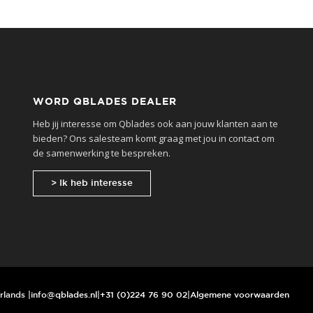
WORD QBLADES DEALER
Heb jij interesse om Qblades ook aan jouw klanten aan te
bieden? Ons salesteam komt graag met jou in contact om
de samenwerking te bespreken.
> Ik heb interesse
rlands |
info@qblades.nl
|
+31 (0)224 76 90 02
|
Algemene voorwaarden