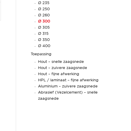
Ø 235
Ø 250
Ø 260
Ø 300
Ø 305
Ø 315
Ø 350
Ø 400
Toepassing
Hout – snelle zaagsnede
Hout – zuivere zaagsnede
Hout – fijne afwerking
HPL / laminaat – fijne afwerking
Aluminium – zuivere zaagsnede
Abrasief (Vezelcement) – snelle
zaagsnede