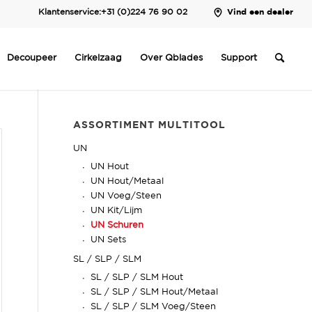
Klantenservice:
+31 (0)224 76 90 02
Vind een dealer
Decoupeer
Cirkelzaag
Over Qblades
Support
ASSORTIMENT MULTITOOL
UN
UN Hout
UN Hout/Metaal
UN Voeg/Steen
UN Kit/Lijm
UN Schuren
UN Sets
SL / SLP / SLM
SL / SLP / SLM Hout
SL / SLP / SLM Hout/Metaal
SL / SLP / SLM Voeg/Steen