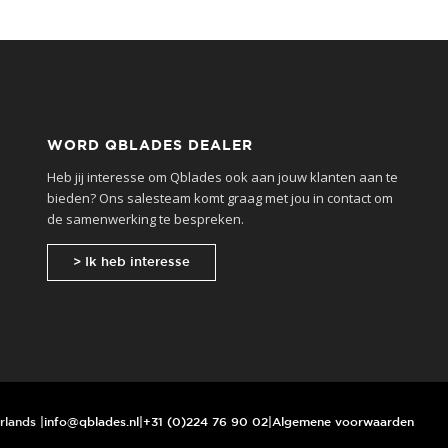
WORD QBLADES DEALER
Heb jij interesse om Qblades ook aan jouw klanten aan te
bieden? Ons salesteam komt graag met jou in contact om
de samenwerking te bespreken.
> Ik heb interesse
rlands |
info@qblades.nl
|
+31 (0)224 76 90 02
|
Algemene voorwaarden