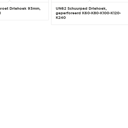
voet Driehoek 93mm,
UN62 Schuurpad Driehoek,
d
geperforeerd K60-K80-K100-K120-
K240