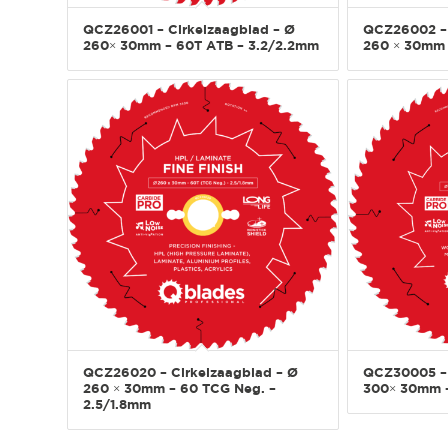
QCZ26001 – Cirkelzaagblad – Ø
QCZ26002 – 
260× 30mm – 60T ATB – 3.2/2.2mm
260 × 30mm 
QCZ26020 – Cirkelzaagblad – Ø
QCZ30005 – 
260 × 30mm – 60 TCG Neg. –
300× 30mm –
2.5/1.8mm