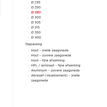
Ø 235
Ø 250
Ø 260
Ø 300
Ø 305
Ø 315
Ø 350
Ø 400
Toepassing
Hout – snelle zaagsnede
Hout – zuivere zaagsnede
Hout – fijne afwerking
HPL / laminaat – fijne afwerking
Aluminium – zuivere zaagsnede
Abrasief (Vezelcement) – snelle
zaagsnede