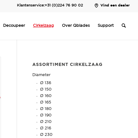
Klantenservice:
+31 (0)224 76 90 02
Vind een dealer
Decoupeer
Cirkelzaag
Over Qblades
Support
ASSORTIMENT CIRKELZAAG
Diameter
Ø 136
Ø 150
Ø 160
Ø 165
Ø 180
Ø 190
Ø 210
Ø 216
Ø 230