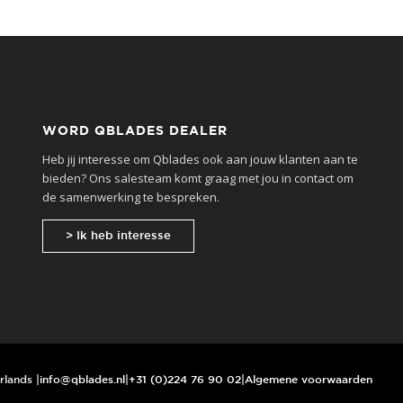
WORD QBLADES DEALER
Heb jij interesse om Qblades ook aan jouw klanten aan te
bieden? Ons salesteam komt graag met jou in contact om
de samenwerking te bespreken.
> Ik heb interesse
rlands |
info@qblades.nl
|
+31 (0)224 76 90 02
|
Algemene voorwaarden