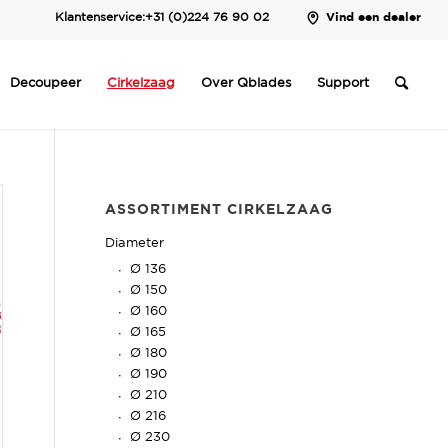
Klantenservice:
+31 (0)224 76 90 02
Vind een dealer
Decoupeer
Cirkelzaag
Over Qblades
Support
ASSORTIMENT CIRKELZAAG
Diameter
Ø 136
Ø 150
Ø 160
Ø 165
Ø 180
Ø 190
Ø 210
Ø 216
Ø 230