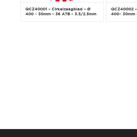
QCZ40001 – Cirkelzaagblad – Ø
QCZ40002 – 
400 × 30mm – 36 ATB – 3.5/2.5mm
400× 30mm –