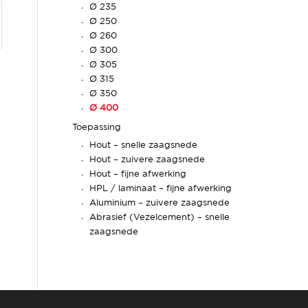
Ø 235
Ø 250
Ø 260
Ø 300
Ø 305
Ø 315
Ø 350
Ø 400
Toepassing
Hout – snelle zaagsnede
Hout – zuivere zaagsnede
Hout – fijne afwerking
HPL / laminaat – fijne afwerking
Aluminium – zuivere zaagsnede
Abrasief (Vezelcement) – snelle
zaagsnede