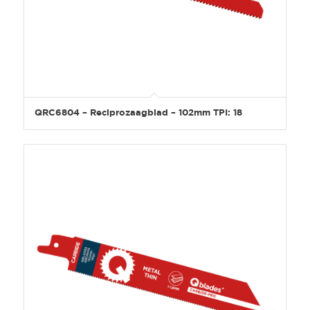
QRC6804 – Reciprozaagblad – 102mm TPI: 18