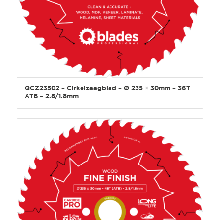
QCZ23502 – Cirkelzaagblad – Ø 235 × 30mm – 36T
ATB – 2.8/1.8mm