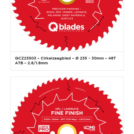
QCZ23503 – Cirkelzaagblad – Ø 235 × 30mm – 48T
ATB – 2.8/1.8mm