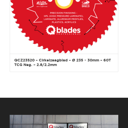
QCZ23520 – Cirkelzaagblad – Ø 235 × 30mm – 60T
TCG Neg. – 2.8/2.2mm