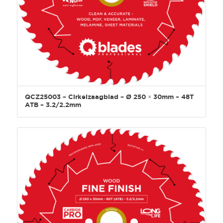
QCZ25003 – Cirkelzaagblad – Ø 250 × 30mm – 48T
ATB – 3.2/2.2mm