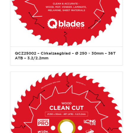
QCZ25002 – Cirkelzaagblad – Ø 250 × 30mm – 36T
ATB – 3.2/2.2mm