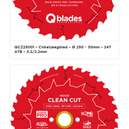
QCZ25001 – Cirkelzaagblad – Ø 250 × 30mm – 24T
ATB – 3.2/2.2mm