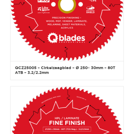
QCZ25005 – Cirkelzaagblad – Ø 250× 30mm – 80T
ATB – 3.2/2.2mm