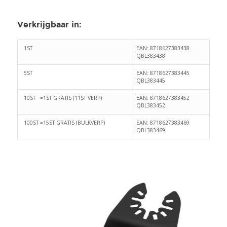
Verkrijgbaar in
:
1ST
EAN: 8718627383438
QBL383438
5ST
EAN: 8718627383445
QBL383445
10ST =1ST GRATIS (11ST VERP)
EAN: 8718627383452
QBL383452
100ST =15ST GRATIS (BULKVERP)
EAN: 8718627383469
QBL383469