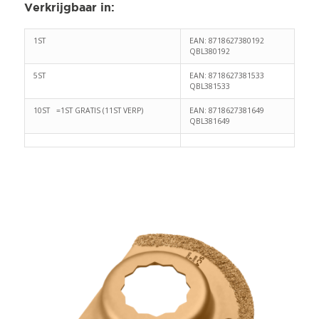
Verkrijgbaar in
:
1ST
EAN: 8718627380192
QBL380192
5ST
EAN: 8718627381533
QBL381533
10ST =1ST GRATIS (11ST VERP)
EAN: 8718627381649
QBL381649