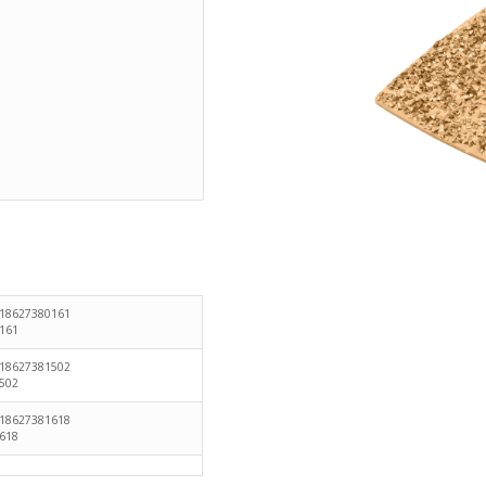
718627380161
161
718627381502
502
718627381618
618