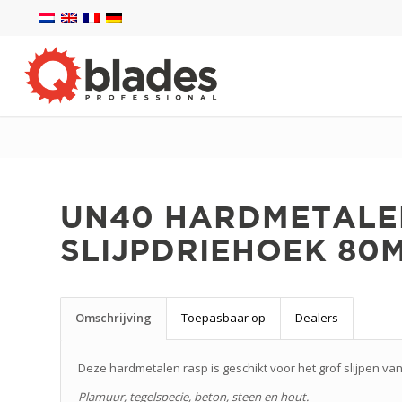
UN40 HARDMETALE
SLIJPDRIEHOEK 80
Omschrijving
Toepasbaar op
Dealers
Deze hardmetalen rasp is geschikt voor het grof slijpen van
Plamuur, tegelspecie, beton, steen en hout.