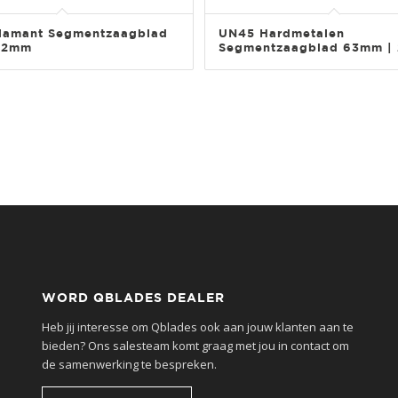
iamant Segmentzaagblad
UN45 Hardmetalen
 2mm
Segmentzaagblad 63mm |
WORD QBLADES DEALER
Heb jij interesse om Qblades ook aan jouw klanten aan te
bieden? Ons salesteam komt graag met jou in contact om
de samenwerking te bespreken.