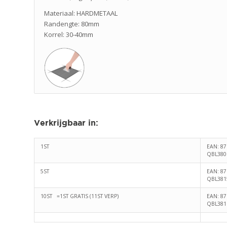
Materiaal: HARDMETAAL
Randengte: 80mm
Korrel: 30-40mm
Verkrijgbaar in
:
1ST
EAN: 8
QBL380
5ST
EAN: 8
QBL381
10ST =1ST GRATIS (11ST VERP)
EAN: 8
QBL381