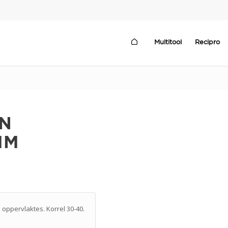
Multitool
Recipro
N
MM
 oppervlaktes. Korrel 30-40.