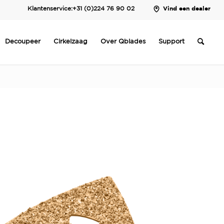
Klantenservice:
+31 (0)224 76 90 02
Vind een dealer
Decoupeer
Cirkelzaag
Over Qblades
Support