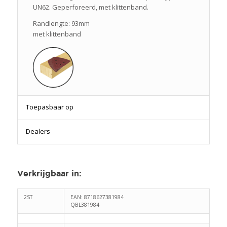
UN62. Geperforeerd, met klittenband.
Randlengte: 93mm
met klittenband
Toepasbaar op
Dealers
Verkrijgbaar in
:
2ST
EAN: 8718627381984
QBL381984