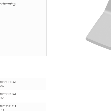
bescherming.
718627380260
260
718627380864
864
718627381311
311