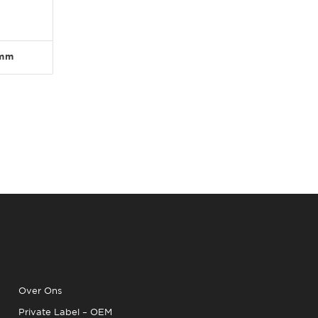
5mm
Over Ons
Private Label – OEM