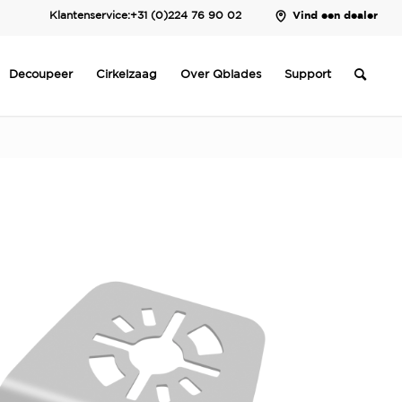
Klantenservice:
+31 (0)224 76 90 02
Vind een dealer
Decoupeer
Cirkelzaag
Over Qblades
Support