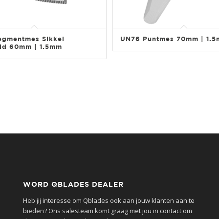
egmentmes Sikkel
UN76 Puntmes 70mm | 1.
ld 60mm | 1.5mm
WORD QBLADES DEALER
Heb jij interesse om Qblades ook aan jouw klanten aan te
bieden? Ons salesteam komt graag met jou in contact om