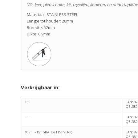
Vilt, leer, piepschuim, kit, tegellijm, linoleum en ondertapijt
Materiaal: STAINLESS STEEL
Lengte tot houder: 28mm
Breedte: 52mm
Dikte: 0,9mm
Verkrijgbaar in
:
1ST
EAN: 8
QBL380
5ST
EAN: 8
QBL380
10ST =1ST GRATIS (11ST VERP)
EAN: 8
QBL381