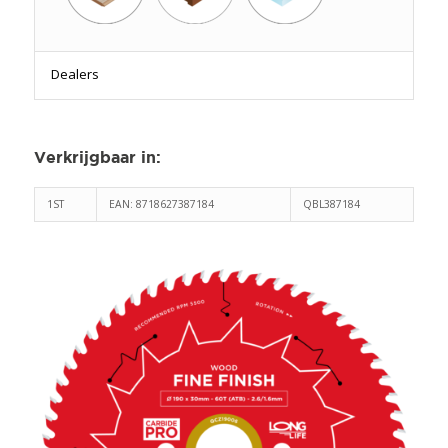
Dealers
Verkrijgbaar in
:
1ST
EAN: 8718627387184
QBL387184