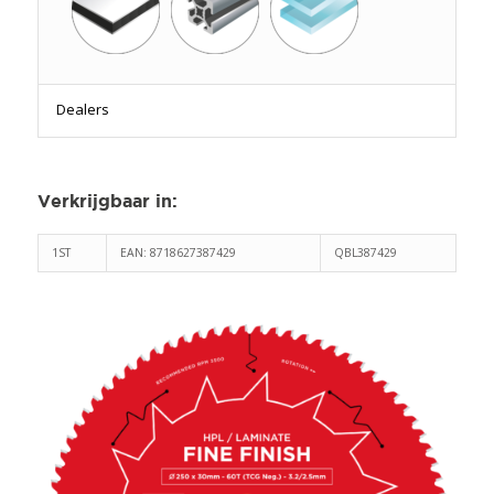
Dealers
Verkrijgbaar in
:
1ST
EAN: 8718627387429
QBL387429