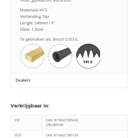
Hout, gipskarton, kunststof.
Materiaal: HCS
Vertanding: 5tpi
Lengte: 240mm / 9″
Dikte: 1,3mm
Te gebruiken als: Bosch S1531L
Dealers
Verkrijgbaar in
:
5ST
EAN: 8718627385043
QBL385043
50ST
EAN: 8718627385739