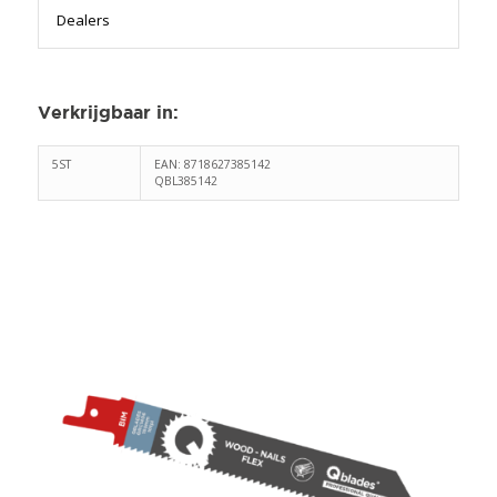
Dealers
Verkrijgbaar in
:
5ST
EAN: 8718627385142
QBL385142