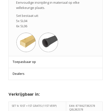
Eenvoudige insnijding in materiaal op elke
willekeurige plaats.
Set bestaat uit:
5x SL04
6x SL06
Toepasbaar op
Dealers
Verkrijgbaar in
:
SET ‘A 10ST +1ST GRATIS (11ST VERP)
EAN: 8718627382578
QBL382578