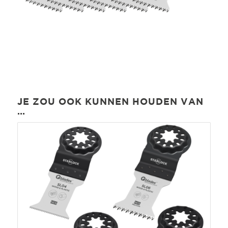
JE ZOU OOK KUNNEN HOUDEN VAN
…