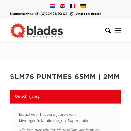
Klantenservice:
+31 (0)224 76 90 02
Vind een dealer
SLM76 PUNTMES 65MM | 2MM
Omschrijving
Ideaal voor het verwijderen van
kitvoegen/dilatatievoegen. Superstabiel!
Vilt, leer, piepschuim, kit, tegellijm, linoleum en