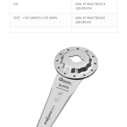
5ST
EAN: 8718627383254
QBL383254
10ST =1ST GRATIS (11ST VERP)
EAN: 8718627383261
QBL383261