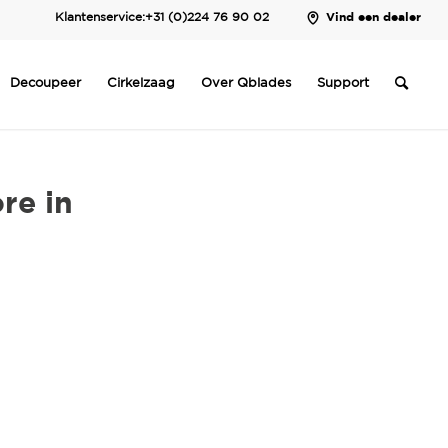
Klantenservice:
+31 (0)224 76 90 02
Vind een dealer
Decoupeer
Cirkelzaag
Over Qblades
Support
re in