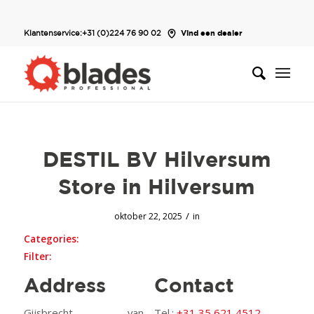
Klantenservice:
+31 (0)224 76 90 02
Vind een dealer
DESTIL BV Hilversum
Store in Hilversum
/
oktober 22, 2025
in
Categories:
Filter:
Address
Contact
Gijsbrecht van
Tel.:
+31 35 621 4512