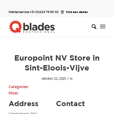
Klantenservice:
+31 (0)224 76 90 02
Vind een dealer
Europoint NV
Store in
Sint-Eloois-Vijve
/
oktober 22, 2025
in
Categories:
Filter:
Address
Contact
Gentseweg 494