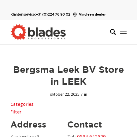
Klantenservice:
+31 (0)224 76 90 02
Vind een dealer
Bergsma Leek BV
Store
in LEEK
/
oktober 22, 2025
in
Categories:
Filter:
Address
Contact
Kapteynlaan 3
Tel.:
0594 642529