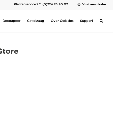
Klantenservice:
+31 (0)224 76 90 02
Vind een dealer
Decoupeer
Cirkelzaag
Over Qblades
Support
Store