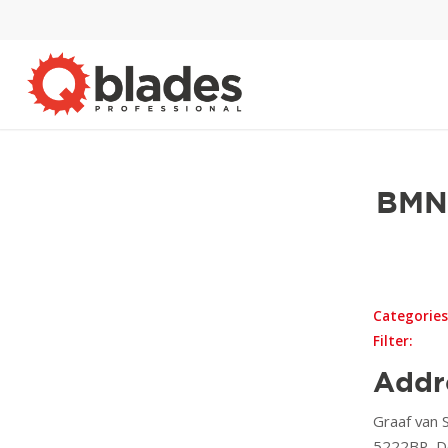
BMN
Categories
Filter:
Addr
Graaf van
5222BP, D