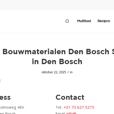
Multitool
Recipro
 Bouwmaterialen Den Bosch
in Den Bosch
/
oktober 22, 2025
in
:
ess
Contact
 Solmsweg 48V
Tel.:
+31 73 627 5275
en Bosch,
Email:
info@