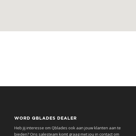
WORD QBLADES DEALER
Heb jij interesse om Qblades ook aan jouw klanten aan te
bieden? Ons salesteam komt graag met jou in contact om