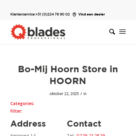
Klantenservice:
+31 (0)224 76 90 02
Vind een dealer
Bo-Mij Hoorn
Store in
HOORN
/
oktober 22, 2025
in
Categories:
Filter:
Address
Contact
Kernweg 14
Tel.:
0229 212829