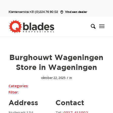
Klantenservice:
+31 (0)224 76 90 02
Vind een dealer
Burghouwt Wageningen
Store in Wageningen
/
oktober 22, 2025
in
Categories:
Filter:
Address
Contact
Nudepark 154
Tel.:
0317-411002