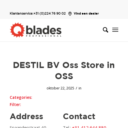
Klantenservice:
+31 (0)224 76 90 02
Vind een dealer
DESTIL BV Oss
Store in
OSS
/
oktober 22, 2025
in
Categories:
Filter:
Address
Contact
Spaanderstraat 40
Tel.:
+31 412 644 880