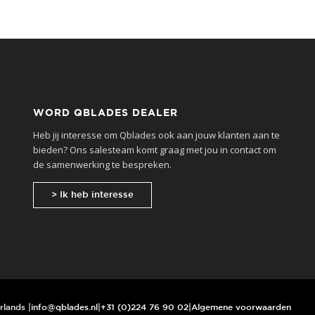
WORD QBLADES DEALER
Heb jij interesse om Qblades ook aan jouw klanten aan te
bieden? Ons salesteam komt graag met jou in contact om
de samenwerking te bespreken.
> Ik heb interesse
rlands |
info@qblades.nl
|
+31 (0)224 76 90 02
|
Algemene voorwaarden