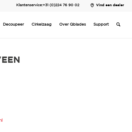
Klantenservice:
+31 (0)224 76 90 02
Vind een dealer
Decoupeer
Cirkelzaag
Over Qblades
Support
VEEN
nl