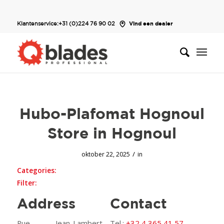
Klantenservice:
+31 (0)224 76 90 02
Vind een dealer
Hubo-Plafomat Hognoul
Store in Hognoul
/
oktober 22, 2025
in
Categories:
Filter:
Address
Contact
Rue Jean-Lambert
Tel.:
+32 4 365 41 57