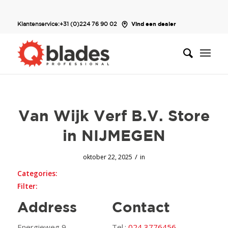
Klantenservice:
+31 (0)224 76 90 02
Vind een dealer
Van Wijk Verf B.V.
Store
in NIJMEGEN
/
oktober 22, 2025
in
Categories:
Filter:
Address
Contact
Energieweg 9
Tel.:
024 3776456