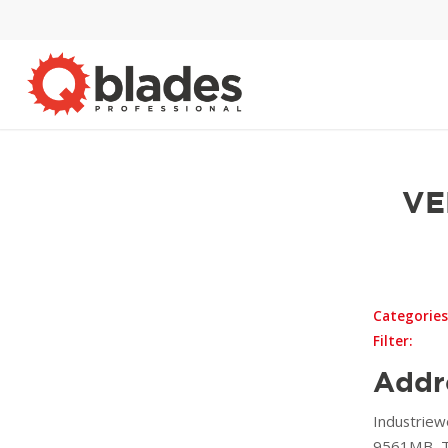
VE
Categories
Filter:
Addr
Industriew
9561MB, T