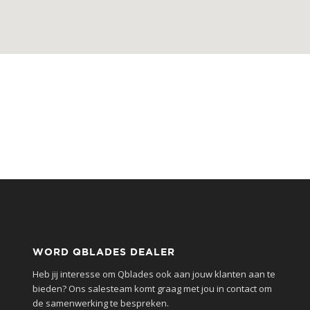
WORD QBLADES DEALER
Heb jij interesse om Qblades ook aan jouw klanten aan te
bieden? Ons salesteam komt graag met jou in contact om
de samenwerking te bespreken.