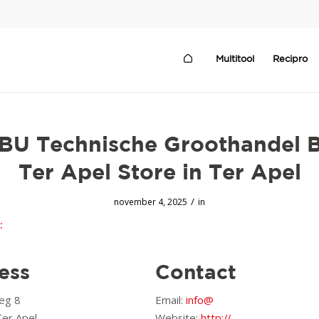
Multitool
Recipro
BU Technische Groothandel B
Ter Apel
Store in Ter Apel
/
november 4, 2025
in
:
ess
Contact
eg 8
Email:
info@
er Apel,
Website:
http://