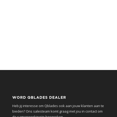
WORD QBLADES DEALER
Heb jij interesse om Qblades ook aan jouw klanten aan te
bieden? Ons salesteam komt graag met jou in contact om
de samenwerking te bespreken.