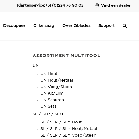
Klantenservice:
+31 (0)224 76 90 02
Vind een dealer
Decoupeer
Cirkelzaag
Over Qblades
Support
ASSORTIMENT MULTITOOL
UN
UN Hout
UN Hout/Metaal
UN Voeg/Steen
UN Kit/Lijm
UN Schuren
UN Sets
SL / SLP / SLM
SL / SLP / SLM Hout
SL / SLP / SLM Hout/Metaal
SL / SLP / SLM Voeg/Steen