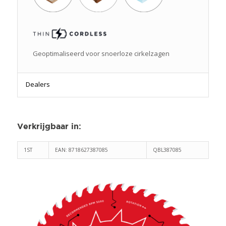
Geoptimaliseerd voor snoerloze cirkelzagen
Dealers
Verkrijgbaar in
:
1ST
EAN: 8718627387085
QBL387085