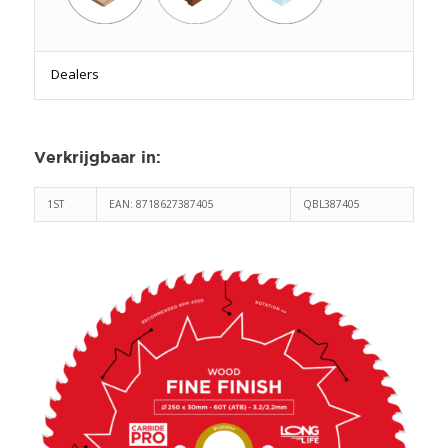
Dealers
Verkrijgbaar in
:
1ST
EAN: 8718627387405
QBL387405