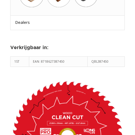
Dealers
Verkrijgbaar in
:
1ST
EAN: 8718627387450
QBL387450