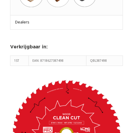
Dealers
Verkrijgbaar in
:
1ST
EAN: 8718627387498
QBL387498