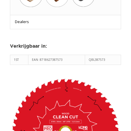
Dealers
Verkrijgbaar in
:
1ST
EAN: 8718627387573
QBL387573