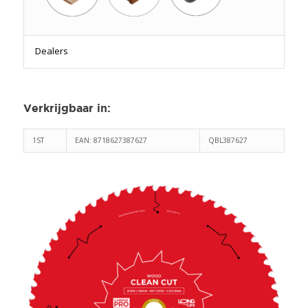
Dealers
Verkrijgbaar in
:
1ST
EAN: 8718627387627
QBL387627