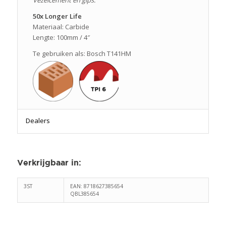
Vezelcement en gips.
50x Longer Life
Materiaal: Carbide
Lengte: 100mm / 4″
Te gebruiken als: Bosch T141HM
Dealers
Verkrijgbaar in
:
3ST
EAN: 8718627385654
QBL385654