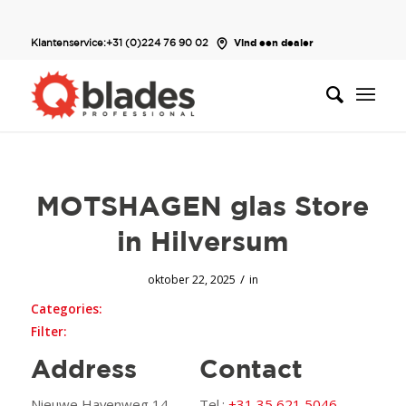
Klantenservice:
+31 (0)224 76 90 02
Vind een dealer
MOTSHAGEN glas
Store
in Hilversum
/
oktober 22, 2025
in
Categories:
Filter:
Address
Contact
Nieuwe Havenweg 14
Tel.:
+31 35 621 5046