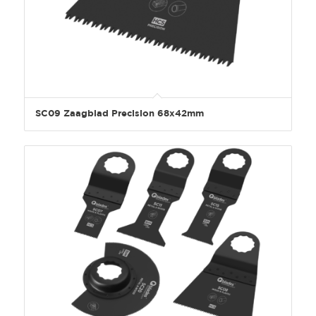
SC09 Zaagblad Precision 68x42mm