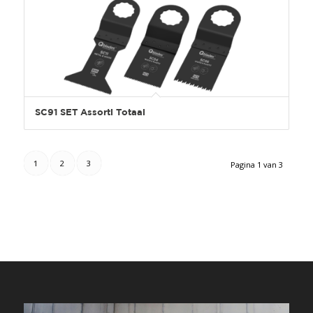
SC91 SET Assorti Totaal
1
2
3
Pagina 1 van 3