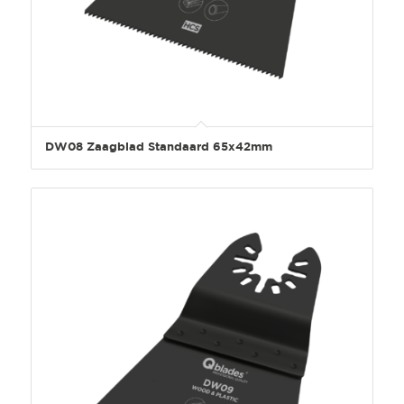
DW08 Zaagblad Standaard 65x42mm