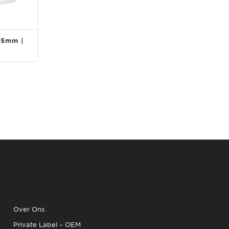
55mm |
Over Ons
Private Label – OEM