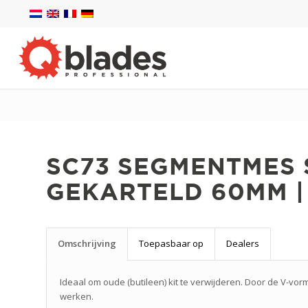
SC73 SEGMENTMES 
GEKARTELD 60MM |
Omschrijving
Toepasbaar op
Dealers
Ideaal om oude (butileen) kit te verwijderen. Door de V-vorm
werken.