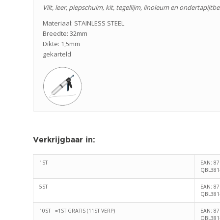
Vilt, leer, piepschuim, kit, tegellijm, linoleum en ondertapijt
Materiaal: STAINLESS STEEL
Breedte: 32mm
Dikte: 1,5mm
gekarteld
Verkrijgbaar in
:
1ST
EAN: 8
QBL381
5ST
EAN: 8
QBL381
10ST =1ST GRATIS (11ST VERP)
EAN: 8
QBL381