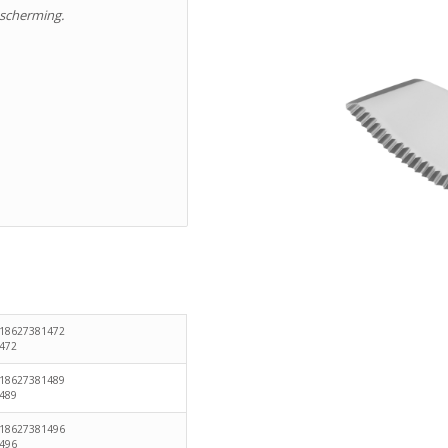
bescherming.
718627381472
472
718627381489
489
718627381496
496