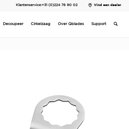
Klantenservice:
+31 (0)224 76 90 02
Vind een dealer
Decoupeer
Cirkelzaag
Over Qblades
Support