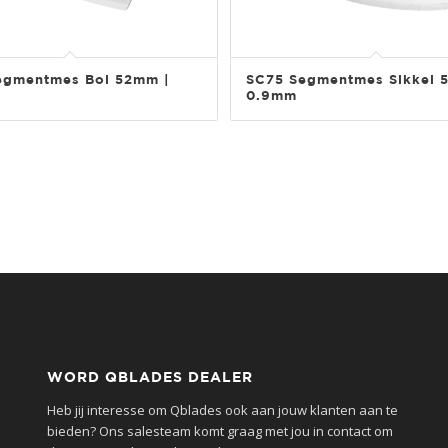
egmentmes Bol 52mm |
SC75 Segmentmes Sikkel 
0.9mm
WORD QBLADES DEALER
Heb jij interesse om Qblades ook aan jouw klanten aan te
bieden? Ons salesteam komt graag met jou in contact om